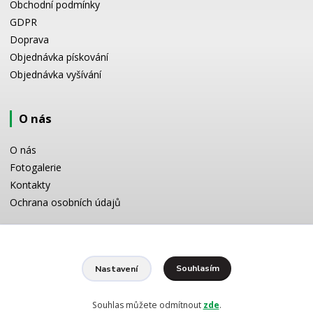
Obchodní podmínky
GDPR
Doprava
Objednávka pískování
Objednávka vyšívání
O nás
O nás
Fotogalerie
Kontakty
Ochrana osobních údajů
Odborné poradenství
Souhlasím
Nastavení
Potřebujete poradit s výběrem? Neváhejte se zeptat:
+420 728 772 566
8 -16 h
Souhlas můžete odmítnout
zde
.
info@reklamnipiskovani.cz