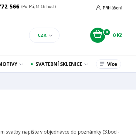
772 566
(Po-Pá, 8-16 hod.)
Přihlášení
0
0 Kč
CZK
Více
 MOTIVY
SVATEBNÍ SKLENICE
m svatby napište v objednávce do poznámky (3.bod -