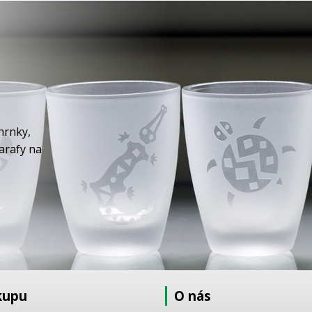
hrnky,
karafy na
kupu
O nás