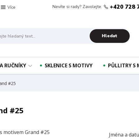
+420 728 
Nevíte si rady? Zavolejte.
Více
Hledat
A RUČNÍKY
SKLENICE S MOTIVY
PŮLLITRY S
rand #25
nd #25
Jména a datu