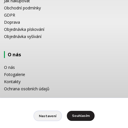
Jak nakupovat
Obchodní podmínky
GDPR
Doprava
Objednávka pískování
Objednávka vyšívání
O nás
O nás
Fotogalerie
Kontakty
Ochrana osobních údajů
Odborné poradenství
Souhlasím
Nastavení
Potřebujete poradit s výběrem? Neváhejte se zeptat:
+420 728 772 566
8 -16 h