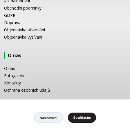
Jak nakupovat
Obchodní podmínky
GDPR
Doprava
Objednávka pískování
Objednávka vyšívání
O nás
O nás
Fotogalerie
Kontakty
Ochrana osobních údajů
Odborné poradenství
Souhlasím
Nastavení
Potřebujete poradit s výběrem? Neváhejte se zeptat:
+420 728 772 566
8 -16 h