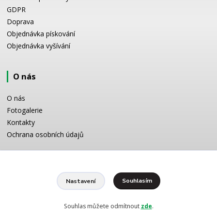
GDPR
Doprava
Objednávka pískování
Objednávka vyšívání
O nás
O nás
Fotogalerie
Kontakty
Ochrana osobních údajů
Odborné poradenství
Souhlasím
Nastavení
Potřebujete poradit s výběrem? Neváhejte se zeptat:
+420 728 772 566
8 -16 h
Souhlas můžete odmítnout
zde
.
info@reklamnipiskovani.cz