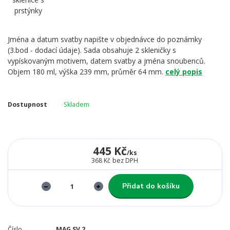
Jména a datum svatby napište v objednávce do poznámky
(3.bod - dodací údaje). Sada obsahuje 2 skleničky s
vypískovaným motivem, datem svatby a jména snoubenců.
Objem 180 ml, výška 239 mm, průměr 64 mm.
celý popis
Dostupnost
Skladem
445 Kč
/
ks
368 Kč
bez DPH
Přidat do košíku
Číslo
MAG SV 2