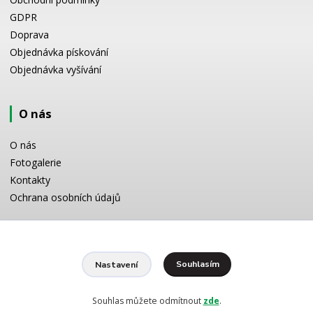
GDPR
Doprava
Objednávka pískování
Objednávka vyšívání
O nás
O nás
Fotogalerie
Kontakty
Ochrana osobních údajů
Odborné poradenství
Souhlasím
Nastavení
Potřebujete poradit s výběrem? Neváhejte se zeptat:
+420 728 772 566
8 -16 h
Souhlas můžete odmítnout
zde
.
info@reklamnipiskovani.cz