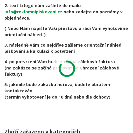
2. text či logo nám zašlete do mailu
info@reklamnipiskovani.cz
nebo zadejte do poznámy v
objednávce.
( Nebo Nám napište Vaši přestavu a rádi Vám vyhotovíme
orientační náhled. )
3. následně Vám co nejdříve zašleme orientační náhled
pískování a kalkulaci k potvrzení
4. po potvrzení Vám bude zaslána zálohová faktura
(na zakázce se začíná pracovat po uhrazení zálohové
faktury)
5. jakmile bude zakázka hotová, budete obratem
kontaktováni
(termín vyhotovení je do 10 dnů nebo dle dohody)
Zboží zařazeno v kategoriích