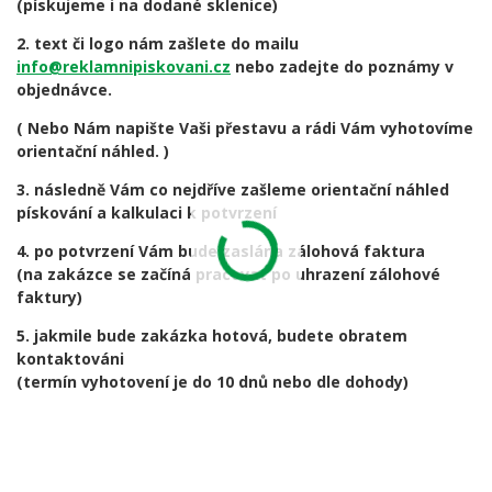
(pískujeme i na dodané sklenice)
2. text či logo nám zašlete do mailu
info@reklamnipiskovani.cz
nebo zadejte do poznámy v
objednávce.
( Nebo Nám napište Vaši přestavu a rádi Vám vyhotovíme
orientační náhled. )
3. následně Vám co nejdříve zašleme orientační náhled
pískování a kalkulaci k potvrzení
4. po potvrzení Vám bude zaslána zálohová faktura
(na zakázce se začíná pracovat po uhrazení zálohové
faktury)
5. jakmile bude zakázka hotová, budete obratem
kontaktováni
(termín vyhotovení je do 10 dnů nebo dle dohody)