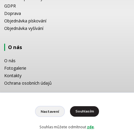
GDPR
Doprava
Objednávka pískování
Objednávka vyšívání
O nás
O nás
Fotogalerie
Kontakty
Ochrana osobních údajů
Odborné poradenství
Souhlasím
Nastavení
Potřebujete poradit s výběrem? Neváhejte se zeptat:
+420 728 772 566
8 -16 h
Souhlas můžete odmítnout
zde
.
info@reklamnipiskovani.cz