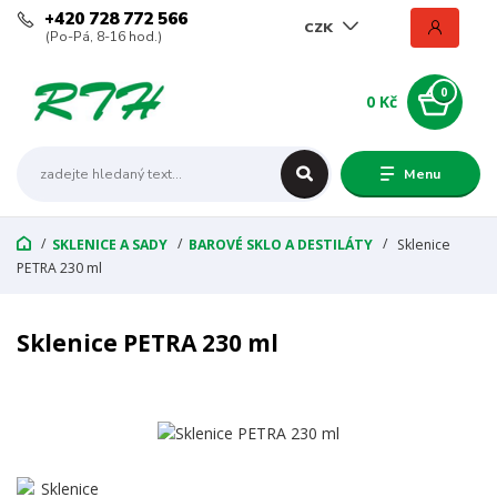
+420 728 772 566
CZK
(Po-Pá, 8-16 hod.)
0
0 Kč
Menu
SKLENICE A SADY
BAROVÉ SKLO A DESTILÁTY
Sklenice
PETRA 230 ml
Sklenice PETRA 230 ml