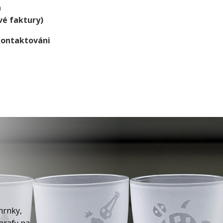
a
vé faktury)
kontaktováni
hrnky,