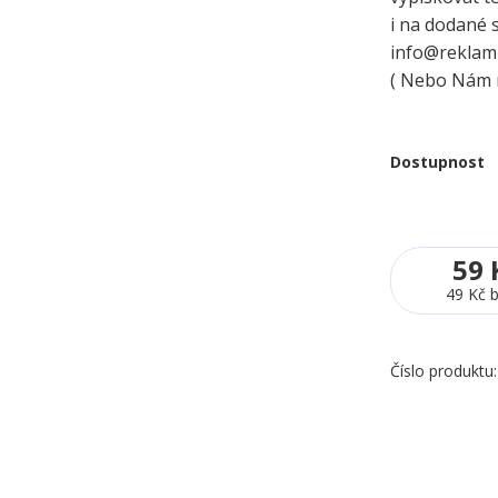
i na dodané s
info@reklamn
( Nebo Nám n
Dostupnost
59 
49 Kč
Číslo produktu: