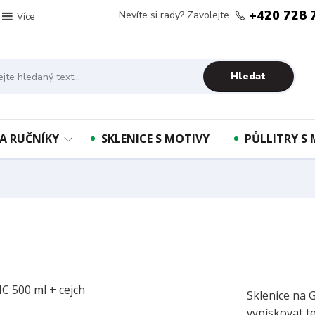
+420 728 
Nevíte si rady? Zavolejte.
Více
Hledat
A RUČNÍKY
SKLENICE S MOTIVY
PŮLLITRY S
Sklenice na 
vypískovat t