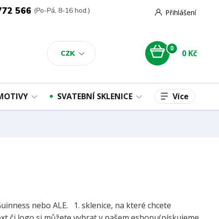
772 566
(Po-Pá, 8-16 hod.)
Přihlášení
0
0 Kč
CZK
Více
 MOTIVY
SVATEBNÍ SKLENICE
Guinness nebo ALE. 1. sklenice, na které chcete
ext či logo si můžete vybrat v našem eshopu(pískujeme