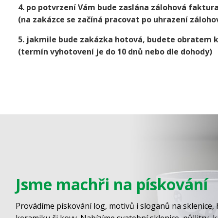
4. po potvrzení Vám bude zaslána zálohová faktur
(na zakázce se začíná pracovat po uhrazení záloho
5. jakmile bude zakázka hotová, budete obratem 
(termín vyhotovení je do 10 dnů nebo dle dohody)
Jsme machři na pískování
Provádíme pískování log, motivů i sloganů na sklenice, 