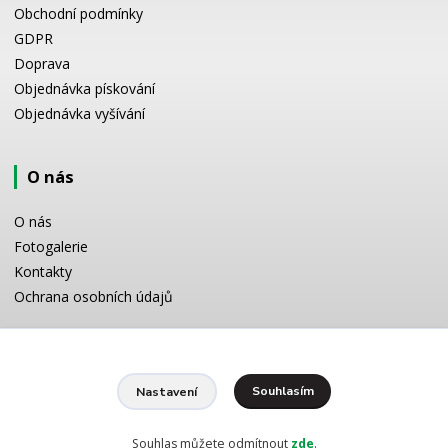
Obchodní podmínky
GDPR
Doprava
Objednávka pískování
Objednávka vyšívání
O nás
O nás
Fotogalerie
Kontakty
Ochrana osobních údajů
Odborné poradenství
Souhlasím
Nastavení
Potřebujete poradit s výběrem? Neváhejte se zeptat:
+420 728 772 566
8 -16 h
Souhlas můžete odmítnout
zde
.