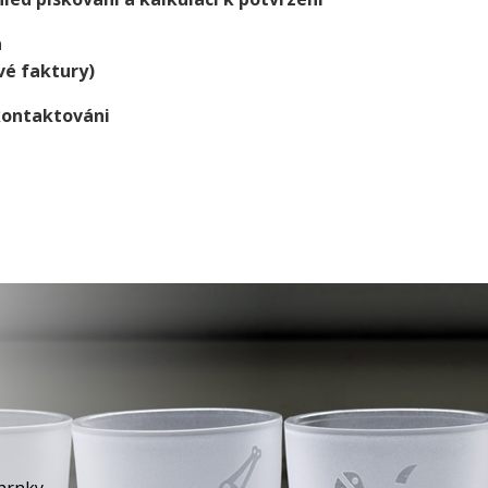
a
vé faktury)
kontaktováni