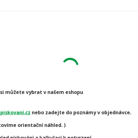
go si můžete vybrat v našem eshopu
piskovani.cz
nebo zadejte do poznámy v objednávce.
ovíme orientační náhled. )
led pískování a kalkulaci k potvrzení