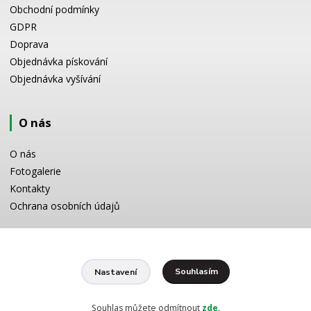
Obchodní podmínky
GDPR
Doprava
Objednávka pískování
Objednávka vyšívání
O nás
O nás
Fotogalerie
Kontakty
Ochrana osobních údajů
Odborné poradenství
Souhlasím
Nastavení
Potřebujete poradit s výběrem? Neváhejte se zeptat:
+420 728 772 566
8 -16 h
Souhlas můžete odmítnout
zde
.