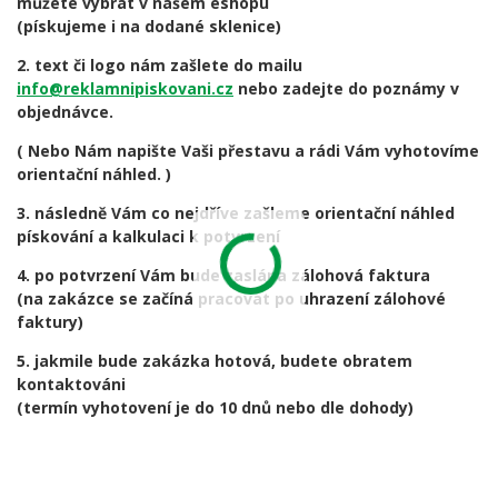
můžete vybrat v našem eshopu
(pískujeme i na dodané sklenice)
2. text či logo nám zašlete do mailu
info@reklamnipiskovani.cz
nebo zadejte do poznámy v
objednávce.
( Nebo Nám napište Vaši přestavu a rádi Vám vyhotovíme
orientační náhled. )
3. následně Vám co nejdříve zašleme orientační náhled
pískování a kalkulaci k potvrzení
4. po potvrzení Vám bude zaslána zálohová faktura
(na zakázce se začíná pracovat po uhrazení zálohové
faktury)
5. jakmile bude zakázka hotová, budete obratem
kontaktováni
(termín vyhotovení je do 10 dnů nebo dle dohody)