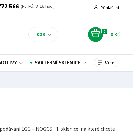
772 566
(Po-Pá, 8-16 hod.)
Přihlášení
0
0 Kč
CZK
Více
 MOTIVY
SVATEBNÍ SKLENICE
 podávání EGG – NOGGS 1. sklenice, na které chcete