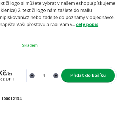
ext či logo si můžete vybrat v našem eshopu(pískujeme
klenice) 2. text či logo nám zašlete do mailu
ipiskovani.cz nebo zadejte do poznámy v objednávce.
apište Vaši přestavu a rádi Vám v...
celý popis
Skladem
Kč
/
ks
Přidat do košíku
bez DPH
100012134