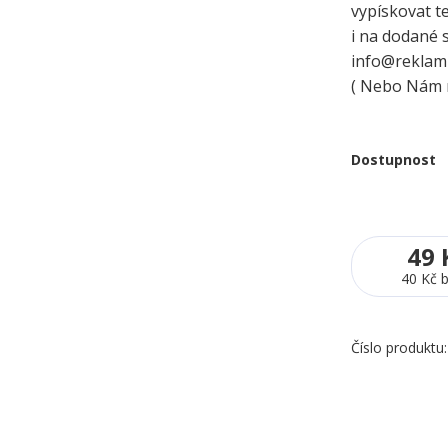
vypískovat t
i na dodané s
info@reklamn
( Nebo Nám n
Dostupnost
49 
40 Kč
Číslo produktu: