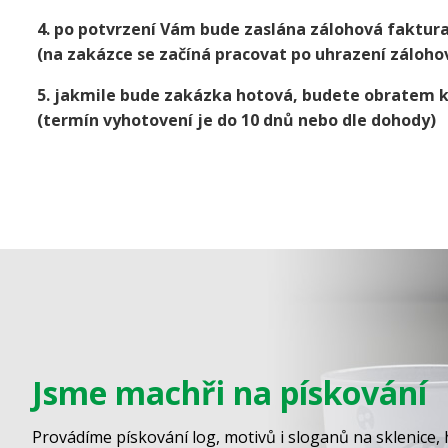
4. po potvrzení Vám bude zaslána zálohová faktur
(na zakázce se začíná pracovat po uhrazení záloho
5. jakmile bude zakázka hotová, budete obratem 
(termín vyhotovení je do 10 dnů nebo dle dohody)
Jsme machři na pískování
Provádíme pískování log, motivů i sloganů na sklenice, 