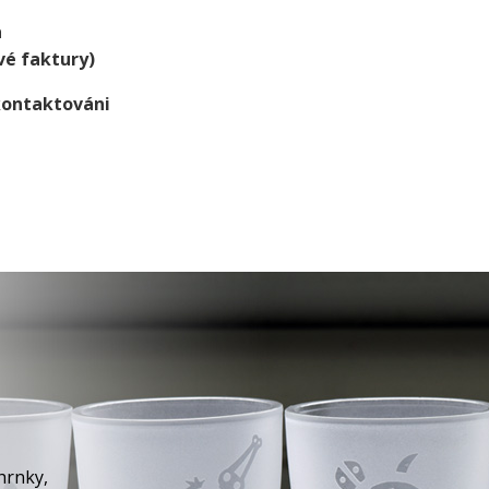
a
vé faktury)
kontaktováni
hrnky,