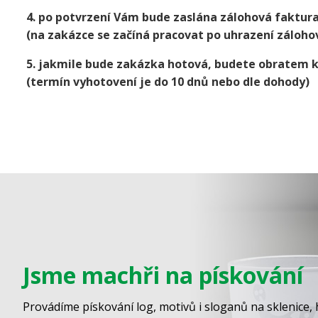
4. po potvrzení Vám bude zaslána zálohová faktur
(na zakázce se začíná pracovat po uhrazení záloho
5. jakmile bude zakázka hotová, budete obratem 
(termín vyhotovení je do 10 dnů nebo dle dohody)
Jsme machři na pískování
Provádíme pískování log, motivů i sloganů na sklenice, 