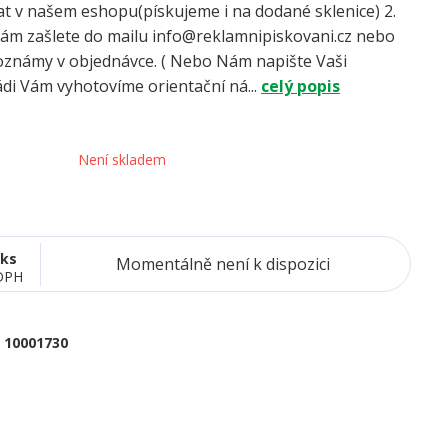
t v našem eshopu(pískujeme i na dodané sklenice) 2.
 nám zašlete do mailu info@reklamnipiskovani.cz nebo
oznámy v objednávce. ( Nebo Nám napište Vaši
ádi Vám vyhotovíme orientační ná...
celý popis
Není skladem
/
ks
Momentálně není k dispozici
DPH
10001730