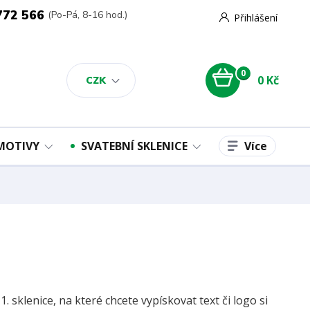
772 566
(Po-Pá, 8-16 hod.)
Přihlášení
0
0 Kč
CZK
Více
 MOTIVY
SVATEBNÍ SKLENICE
 sklenice, na které chcete vypískovat text či logo si