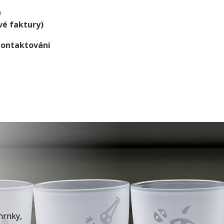
a
vé faktury)
kontaktováni
hrnky,