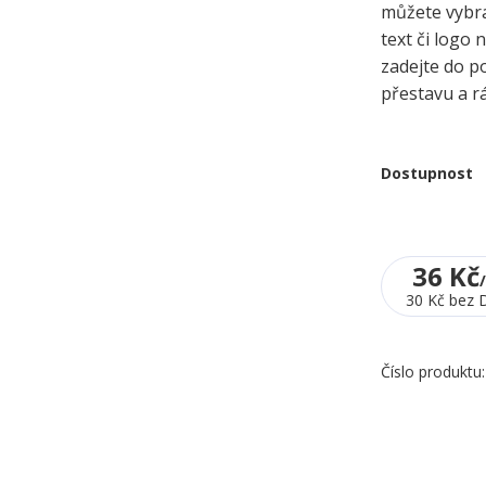
můžete vybra
text či logo
zadejte do p
přestavu a r
Dostupnost
36 Kč
30 Kč
bez 
Číslo produktu: