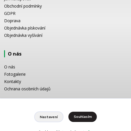
Obchodní podmínky
GDPR
Doprava
Objednávka pískování
Objednávka vyšívání
O nás
O nás
Fotogalerie
Kontakty
Ochrana osobních údajů
Odborné poradenství
Souhlasím
Nastavení
Potřebujete poradit s výběrem? Neváhejte se zeptat:
+420 728 772 566
8 -16 h