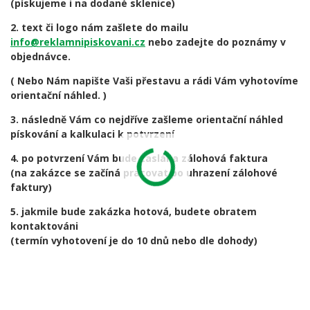
(pískujeme i na dodané sklenice)
2. text či logo nám zašlete do mailu
info@reklamnipiskovani.cz
nebo zadejte do poznámy v
objednávce.
( Nebo Nám napište Vaši přestavu a rádi Vám vyhotovíme
orientační náhled. )
3. následně Vám co nejdříve zašleme orientační náhled
pískování a kalkulaci k potvrzení
4. po potvrzení Vám bude zaslána zálohová faktura
(na zakázce se začíná pracovat po uhrazení zálohové
faktury)
5. jakmile bude zakázka hotová, budete obratem
kontaktováni
(termín vyhotovení je do 10 dnů nebo dle dohody)