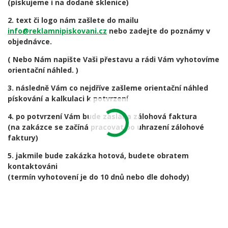
(pískujeme i na dodané sklenice)
2. text či logo nám zašlete do mailu
info@reklamnipiskovani.cz
nebo zadejte do poznámy v
objednávce.
( Nebo Nám napište Vaši přestavu a rádi Vám vyhotovíme
orientační náhled. )
3. následně Vám co nejdříve zašleme orientační náhled
pískování a kalkulaci k potvrzení
4. po potvrzení Vám bude zaslána zálohová faktura
(na zakázce se začíná pracovat po uhrazení zálohové
faktury)
5. jakmile bude zakázka hotová, budete obratem
kontaktováni
(termín vyhotovení je do 10 dnů nebo dle dohody)