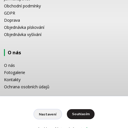
Obchodní podmínky
GDPR
Doprava
Objednávka pískování
Objednávka vyšívání
O nás
O nás
Fotogalerie
Kontakty
Ochrana osobních údajů
Odborné poradenství
Souhlasím
Nastavení
Potřebujete poradit s výběrem? Neváhejte se zeptat:
+420 728 772 566
8 -16 h