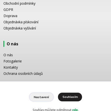
Obchodní podmínky
GDPR
Doprava
Objednávka pískování
Objednávka vyšívání
O nás
O nás
Fotogalerie
Kontakty
Ochrana osobních údajů
Odborné poradenství
Souhlasím
Nastavení
Potřebujete poradit s výběrem? Neváhejte se zeptat:
+420 728 772 566
8 -16 h
Souhlas můžete odmítnout
zde
.