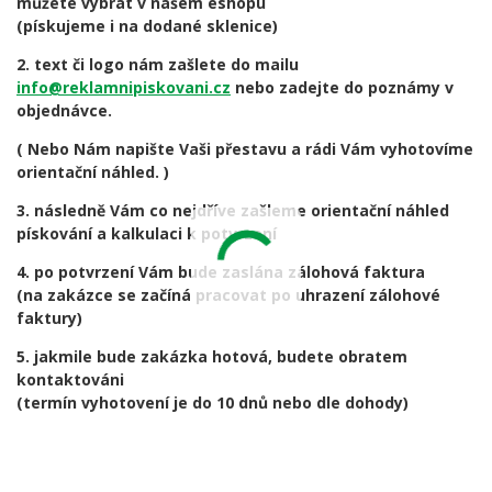
můžete vybrat v našem eshopu
(pískujeme i na dodané sklenice)
2. text či logo nám zašlete do mailu
info@reklamnipiskovani.cz
nebo zadejte do poznámy v
objednávce.
( Nebo Nám napište Vaši přestavu a rádi Vám vyhotovíme
orientační náhled. )
3. následně Vám co nejdříve zašleme orientační náhled
pískování a kalkulaci k potvrzení
4. po potvrzení Vám bude zaslána zálohová faktura
(na zakázce se začíná pracovat po uhrazení zálohové
faktury)
5. jakmile bude zakázka hotová, budete obratem
kontaktováni
(termín vyhotovení je do 10 dnů nebo dle dohody)