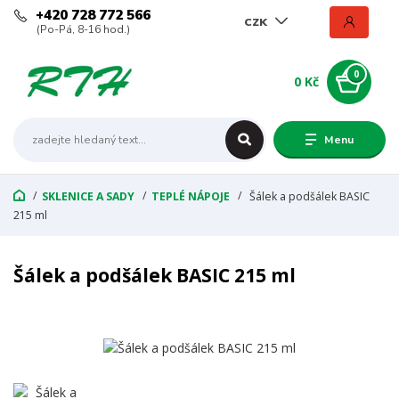
+420 728 772 566
CZK
(Po-Pá, 8-16 hod.)
0
0 Kč
Menu
SKLENICE A SADY
TEPLÉ NÁPOJE
Šálek a podšálek BASIC
215 ml
Šálek a podšálek BASIC 215 ml