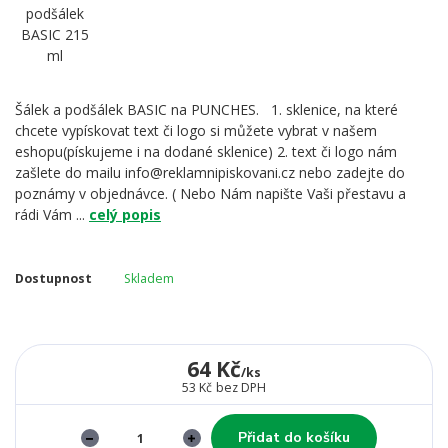
Šálek a podšálek BASIC na PUNCHES. 1. sklenice, na které
chcete vypískovat text či logo si můžete vybrat v našem
eshopu(pískujeme i na dodané sklenice) 2. text či logo nám
zašlete do mailu info@reklamnipiskovani.cz nebo zadejte do
poznámy v objednávce. ( Nebo Nám napište Vaši přestavu a
rádi Vám ...
celý popis
Dostupnost
Skladem
64 Kč
/
ks
53 Kč
bez DPH
Přidat do košíku