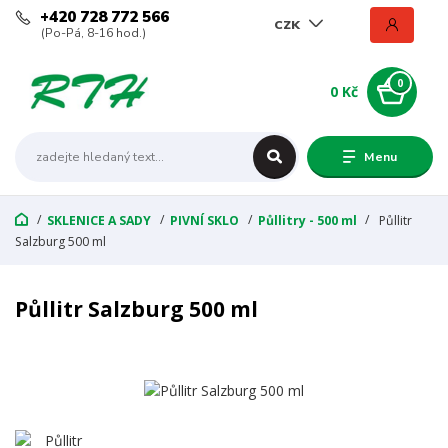
+420 728 772 566
CZK
(Po-Pá, 8-16 hod.)
0
0 Kč
Menu
SKLENICE A SADY
PIVNÍ SKLO
Půllitry - 500 ml
Půllitr
Salzburg 500 ml
Půllitr Salzburg 500 ml