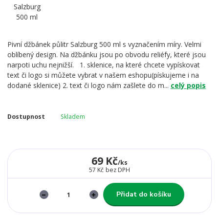
Pivní džbánek půlitr Salzburg 500 ml s vyznačením míry. Velmi
oblíbený design. Na džbánku jsou po obvodu reliéfy, které jsou
narpoti uchu nejnižší. 1. sklenice, na které chcete vypískovat
text či logo si můžete vybrat v našem eshopu(pískujeme i na
dodané sklenice) 2. text či logo nám zašlete do m...
celý popis
Dostupnost
Skladem
69 Kč
/
ks
57 Kč
bez DPH
Přidat do košíku