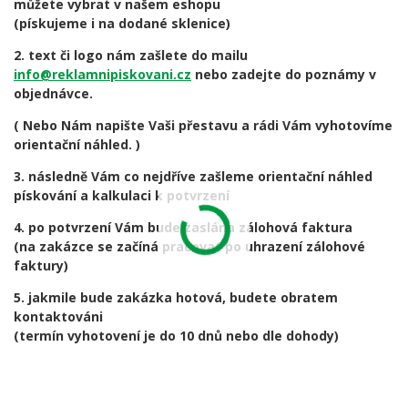
můžete vybrat v našem eshopu
(pískujeme i na dodané sklenice)
2. text či logo nám zašlete do mailu
info@reklamnipiskovani.cz
nebo zadejte do poznámy v
objednávce.
( Nebo Nám napište Vaši přestavu a rádi Vám vyhotovíme
orientační náhled. )
3. následně Vám co nejdříve zašleme orientační náhled
pískování a kalkulaci k potvrzení
4. po potvrzení Vám bude zaslána zálohová faktura
(na zakázce se začíná pracovat po uhrazení zálohové
faktury)
5. jakmile bude zakázka hotová, budete obratem
kontaktováni
(termín vyhotovení je do 10 dnů nebo dle dohody)