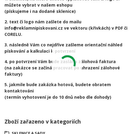
můžete vybrat v našem eshopu
(pískujeme i na dodané sklenice)
2. text či logo nám zašlete do mailu
info@reklamnipiskovani.cz ve vektoru (křivkách) v PDF či
CORELU.
3. následně Vám co nejdříve zašleme orientační náhled
pískování a kalkulaci k potvrzení
4. po potvrzení Vám bude zaslána zálohová faktura
(na zakázce se začíná pracovat po uhrazení zálohové
faktury)
5. jakmile bude zakázka hotová, budete obratem
kontaktováni
(termín vyhotovení je do 10 dnů nebo dle dohody)
Zboží zařazeno v kategoriích
SKLENICE A SADY