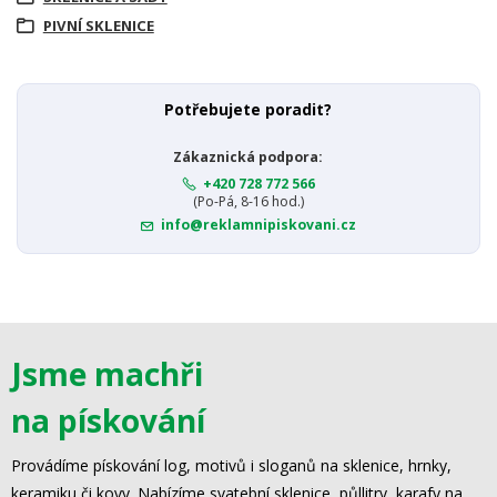
PIVNÍ SKLENICE
Potřebujete poradit?
Zákaznická podpora:
+420 728 772 566
(Po-Pá, 8-16 hod.)
info@reklamnipiskovani.cz
Jsme machři
na pískování
Provádíme pískování log, motivů i sloganů na sklenice, hrnky,
keramiku či kovy. Nabízíme svatební sklenice, půllitry, karafy na