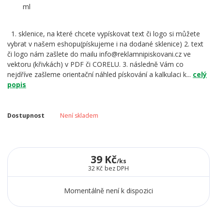
1. sklenice, na které chcete vypískovat text či logo si můžete
vybrat v našem eshopu(pískujeme i na dodané sklenice) 2. text
či logo nám zašlete do mailu info@reklamnipiskovani.cz ve
vektoru (křivkách) v PDF či CORELU. 3. následně Vám co
nejdříve zašleme orientační náhled pískování a kalkulaci k...
celý
popis
Dostupnost
Není skladem
39 Kč
/
ks
32 Kč
bez DPH
Momentálně není k dispozici