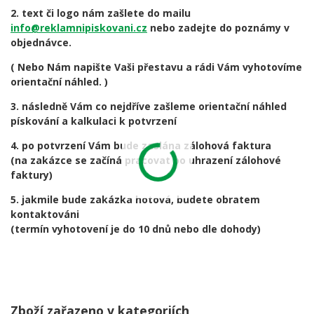
2. text či logo nám zašlete do mailu
info@reklamnipiskovani.cz
nebo zadejte do poznámy v
objednávce.
( Nebo Nám napište Vaši přestavu a rádi Vám vyhotovíme
orientační náhled. )
3. následně Vám co nejdříve zašleme orientační náhled
pískování a kalkulaci k potvrzení
4. po potvrzení Vám bude zaslána zálohová faktura
(na zakázce se začíná pracovat po uhrazení zálohové
faktury)
5. jakmile bude zakázka hotová, budete obratem
kontaktováni
(termín vyhotovení je do 10 dnů nebo dle dohody)
Zboží zařazeno v kategoriích