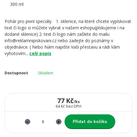
Pohár pro pivní speciály. 1. sklenice, na které chcete vypískovat
text či logo si můžete vybrat v našem eshopu(pískujeme i na
dodané sklenice) 2. text či logo nám zašlete do mailu
info@reklamnipiskovani.cz nebo zadejte do poznámy v
objednávce. ( Nebo Nám napište Vaši přestavu a rádi Vám
vyhotovím...
celý popis
Dostupnost
Skladem
77 Kč
/
ks
64 Kč
bez DPH
Přidat do košíku