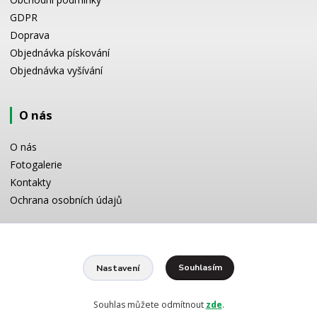
GDPR
Doprava
Objednávka pískování
Objednávka vyšívání
O nás
O nás
Fotogalerie
Kontakty
Ochrana osobních údajů
Odborné poradenství
Souhlasím
Nastavení
Potřebujete poradit s výběrem? Neváhejte se zeptat:
+420 728 772 566
8 -16 h
Souhlas můžete odmítnout
zde
.
info@reklamnipiskovani.cz