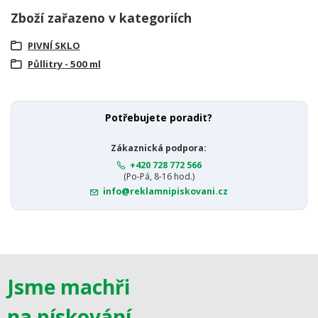
Zboží zařazeno v kategoriích
PIVNÍ SKLO
Půllitry - 500 ml
Potřebujete poradit?
Zákaznická podpora:
+420 728 772 566
(Po-Pá, 8-16 hod.)
info@reklamnipiskovani.cz
Jsme machři
na pískování