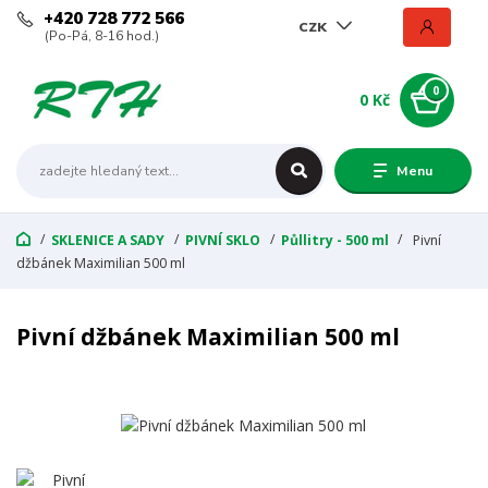
+420 728 772 566
CZK
(Po-Pá, 8-16 hod.)
0
0 Kč
Menu
SKLENICE A SADY
PIVNÍ SKLO
Půllitry - 500 ml
Pivní
džbánek Maximilian 500 ml
Pivní džbánek Maximilian 500 ml