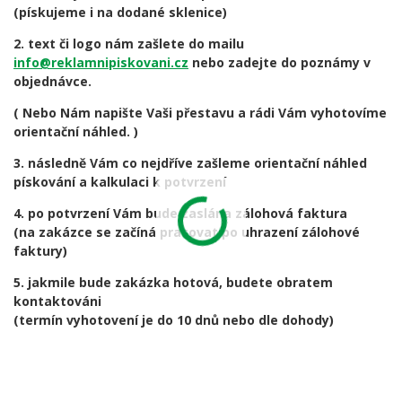
(pískujeme i na dodané sklenice)
2. text či logo nám zašlete do mailu
info@reklamnipiskovani.cz
nebo zadejte do poznámy v
objednávce.
( Nebo Nám napište Vaši přestavu a rádi Vám vyhotovíme
orientační náhled. )
3. následně Vám co nejdříve zašleme orientační náhled
pískování a kalkulaci k potvrzení
4. po potvrzení Vám bude zaslána zálohová faktura
(na zakázce se začíná pracovat po uhrazení zálohové
faktury)
5. jakmile bude zakázka hotová, budete obratem
kontaktováni
(termín vyhotovení je do 10 dnů nebo dle dohody)