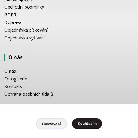
Obchodní podmínky
GDPR
Doprava
Objednávka pískování
Objednávka vyšívání
O nás
O nás
Fotogalerie
Kontakty
Ochrana osobních údajů
Odborné poradenství
Souhlasím
Nastavení
Potřebujete poradit s výběrem? Neváhejte se zeptat:
+420 728 772 566
8 -16 h