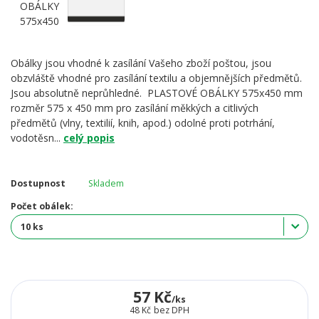
Obálky jsou vhodné k zasílání Vašeho zboží poštou, jsou
obzvláště vhodné pro zasílání textilu a objemnějších předmětů.
Jsou absolutně neprůhledné. PLASTOVÉ OBÁLKY 575x450 mm
rozměr 575 x 450 mm pro zasílání měkkých a citlivých
předmětů (vlny, textilií, knih, apod.) odolné proti potrhání,
vodotěsn...
celý popis
Dostupnost
Skladem
Počet obálek:
57 Kč
/
ks
48 Kč
bez DPH