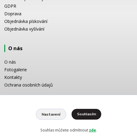
GDPR
Doprava
Objednávka pískování
Objednávka vyšívání
O nás
O nás
Fotogalerie
Kontakty
Ochrana osobních údajů
Odborné poradenství
Souhlasím
Nastavení
Potřebujete poradit s výběrem? Neváhejte se zeptat:
+420 728 772 566
8 -16 h
Souhlas můžete odmítnout
zde
.
info@reklamnipiskovani.cz