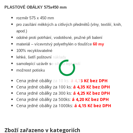
PLASTOVÉ OBÁLKY 575x450 mm
rozměr 575 x 450 mm
pro zasílání měkkých a citlivých předmětů (vlny, textilií, knih,
apod.)
odolné proti potrhání, vodotěsné, pružné při balení
materiál – vícevrstvý polyethylén o tloušťce
60 my
100% recyklovatelné
lehké, šetří poštovní náklady
samolepící uzávěr se silnou lepivostí
možnost potisku
Cena jedné obálky za 10 ks:
á 4,75 Kč bez DPH
Cena jedné obálky za 100 ks:
á 4,35 Kč bez DPH
Cena jedné obálky za 300 ks:
á 4,25 Kč bez DPH
Cena jedné obálky za 500ks:
á 4,20 Kč bez DPH
Cena jedné obálky za 1000ks:
á 4,15 Kč bez DPH
Zboží zařazeno v kategoriích