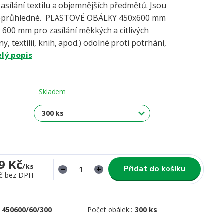
asílání textilu a objemnějších předmětů. Jsou
eprůhledné. PLASTOVÉ OBÁLKY 450x600 mm
 600 mm pro zasílání měkkých a citlivých
y, textilií, knih, apod.) odolné proti potrhání,
elý popis
Skladem
:
9 Kč
/
ks
Přidat do košíku
č
bez DPH
450600/60/300
Počet obálek::
300 ks