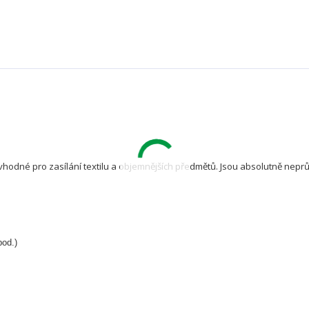
vhodné pro zasílání textilu a objemnějších předmětů. Jsou absolutně nep
pod.)