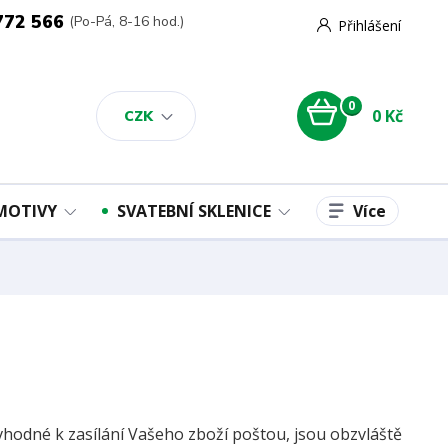
772 566
(Po-Pá, 8-16 hod.)
Přihlášení
0
0 Kč
CZK
Více
 MOTIVY
SVATEBNÍ SKLENICE
vhodné k zasílání Vašeho zboží poštou, jsou obzvláště