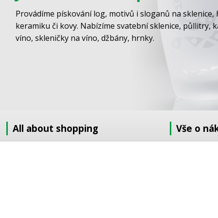
Provádíme pískování log, motivů i sloganů na sklenice, 
keramiku či kovy. Nabízíme svatební sklenice, půllitry, 
víno, skleničky na víno, džbány, hrnky.
All about shopping
Vše o ná
About us
Jak nakupov
How to shop
Obchodní po
Terms and Conditions
GDPR
Delivery
Doprava
Sandblasting order to the EU
Objednávka 
Contact information
Objednávka v