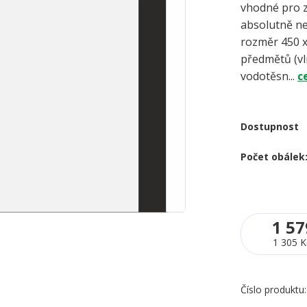
vhodné pro z
absolutně n
rozměr 450 x
předmětů (vln
vodotěsn...
c
Dostupnost
Počet obálek
1 57
1 305 K
Číslo produktu: