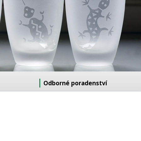
Odborné poradenství
Potřebujete poradit s výběrem?
Neváhejte se zeptat:
+420 728 772 566
8 -16 h
info@reklamnipiskovani.cz