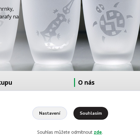
hrnky,
karafy na
kupu
O nás
at
O nás
dmínky
Fotogalerie
Kontakty
Souhlasím
Nastavení
Ochrana osobních údajů
pískování
Souhlas můžete odmítnout
zde
.
yšívání