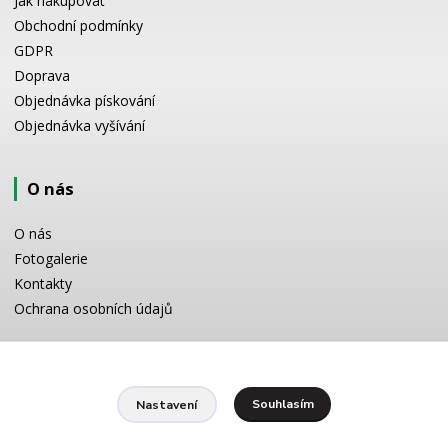
Jak nakupovat
Obchodní podmínky
GDPR
Doprava
Objednávka pískování
Objednávka vyšívání
O nás
O nás
Fotogalerie
Kontakty
Ochrana osobních údajů
Odborné poradenství
Souhlasím
Nastavení
Potřebujete poradit s výběrem? Neváhejte se zeptat:
+420 728 772 566
8 -16 h