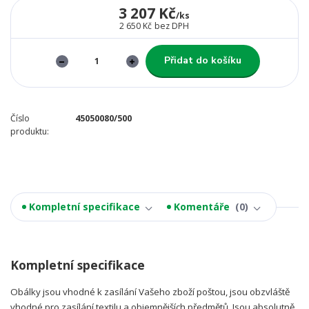
3 207 Kč
/
ks
2 650 Kč
bez DPH
Přidat do košíku
Číslo
45050080/500
produktu:
Kompletní specifikace
Komentáře
0
Kompletní specifikace
Obálky jsou vhodné k zasílání Vašeho zboží poštou, jsou obzvláště
vhodné pro zasílání textilu a objemnějších předmětů. Jsou absolutně