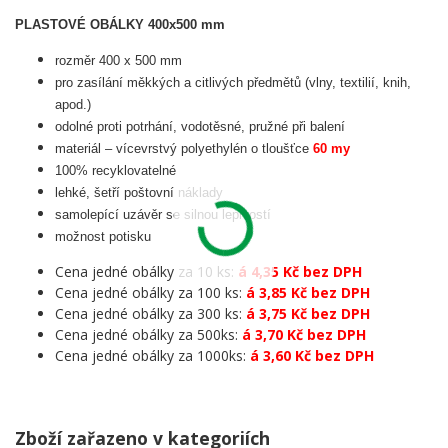
PLASTOVÉ OBÁLKY 400x500 mm
rozměr 400 x 500 mm
pro zasílání měkkých a citlivých předmětů (vlny, textilií, knih,
apod.)
odolné proti potrhání, vodotěsné, pružné při balení
materiál – vícevrstvý polyethylén o tloušťce
60 my
100% recyklovatelné
lehké, šetří poštovní náklady
samolepící uzávěr se silnou lepivostí
možnost potisku
Cena jedné obálky za 10 ks:
á 4,35 Kč bez DPH
Cena jedné obálky za 100 ks:
á 3,85 Kč bez DPH
Cena jedné obálky za 300 ks:
á 3,75 Kč bez DPH
Cena jedné obálky za 500ks:
á 3,70 Kč bez DPH
Cena jedné obálky za 1000ks:
á 3,60 Kč bez DPH
Zboží zařazeno v kategoriích