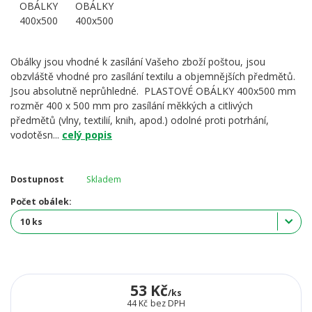
Obálky jsou vhodné k zasílání Vašeho zboží poštou, jsou
obzvláště vhodné pro zasílání textilu a objemnějších předmětů.
Jsou absolutně neprůhledné. PLASTOVÉ OBÁLKY 400x500 mm
rozměr 400 x 500 mm pro zasílání měkkých a citlivých
předmětů (vlny, textilií, knih, apod.) odolné proti potrhání,
vodotěsn...
celý popis
Dostupnost
Skladem
Počet obálek:
53 Kč
/
ks
44 Kč
bez DPH