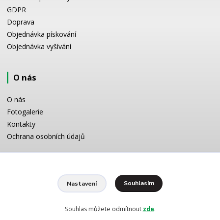
GDPR
Doprava
Objednávka pískování
Objednávka vyšívání
O nás
O nás
Fotogalerie
Kontakty
Ochrana osobních údajů
Odborné poradenství
Souhlasím
Nastavení
Potřebujete poradit s výběrem? Neváhejte se zeptat:
+420 728 772 566
8 -16 h
Souhlas můžete odmítnout
zde
.
info@reklamnipiskovani.cz