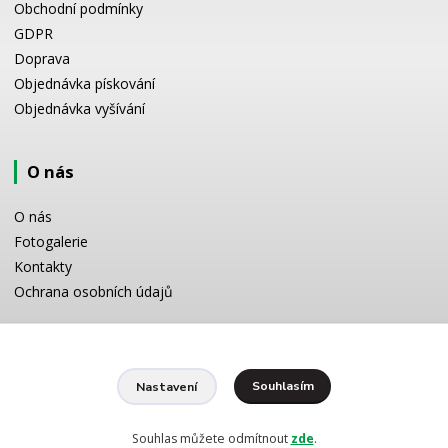
Obchodní podmínky
GDPR
Doprava
Objednávka pískování
Objednávka vyšívání
O nás
O nás
Fotogalerie
Kontakty
Ochrana osobních údajů
Odborné poradenství
Souhlasím
Nastavení
Potřebujete poradit s výběrem? Neváhejte se zeptat:
+420 728 772 566
8 -16 h
Souhlas můžete odmítnout
zde
.