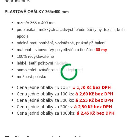
neprůhledné.
PLASTOVÉ OBÁLKY 365x400 mm
rozměr 365 x 400 mm
pro zasílání měkkých a citlivých předmětů (vlny, textilií, knih,
apod.)
odolné proti potrhání, vodotěsné, pružné při balení
materiál – vícevrstvý polyethylén o tloušťce
60 my
100% recyklovatelné
lehké, šetří poštovní náklady
samolepící uzávěr se silnou lepivostí
možnost potisku
Cena jedné obálky za 10 ks:
á 2,70 Kč bez DPH
Cena jedné obálky za 100 ks:
á 2,60 Kč bez DPH
Cena jedné obálky za 300 ks:
á 2,55 Kč bez DPH
Cena jedné obálky za 500ks:
á 2,50 Kč bez DPH
Cena jedné obálky za 1000ks:
á 2,45 Kč bez DPH