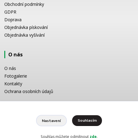
Obchodní podmínky
GDPR
Doprava
Objednávka pískování
Objednávka vyšívání
O nás
O nás
Fotogalerie
Kontakty
Ochrana osobních údajů
Odborné poradenství
Souhlasím
Nastavení
Potřebujete poradit s výběrem? Neváhejte se zeptat:
+420 728 772 566
8 -16 h
Souhlas můžete odmítnout
zde
.