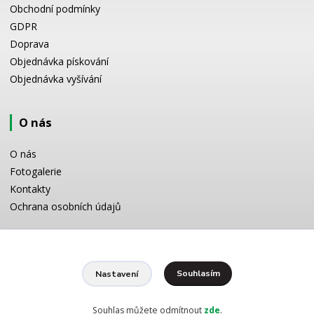
Obchodní podmínky
GDPR
Doprava
Objednávka pískování
Objednávka vyšívání
O nás
O nás
Fotogalerie
Kontakty
Ochrana osobních údajů
Odborné poradenství
Souhlasím
Nastavení
Potřebujete poradit s výběrem? Neváhejte se zeptat:
+420 728 772 566
8 -16 h
Souhlas můžete odmítnout
zde
.