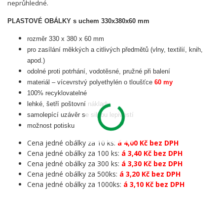
neprůhledné.
PLASTOVÉ OBÁLKY s uchem 330x380x60 mm
rozměr 330 x 380 x 60 mm
pro zasílání měkkých a citlivých předmětů (vlny, textilií, knih,
apod.)
odolné proti potrhání, vodotěsné, pružné při balení
materiál – vícevrstvý polyethylén o tloušťce
60 my
100% recyklovatelné
lehké, šetří poštovní náklady
samolepící uzávěr se silnou lepivostí
možnost potisku
Cena jedné obálky za 10 ks:
á 4,00 Kč bez DPH
Cena jedné obálky za 100 ks:
á 3,40 Kč bez DPH
Cena jedné obálky za 300 ks:
á 3,30 Kč bez DPH
Cena jedné obálky za 500ks:
á 3,20 Kč bez DPH
Cena jedné obálky za 1000ks:
á 3,10 Kč bez DPH