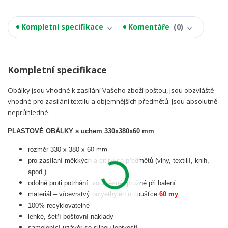
Kompletní specifikace
Komentáře
0
Kompletní specifikace
Obálky jsou vhodné k zasílání Vašeho zboží poštou, jsou obzvláště
vhodné pro zasílání textilu a objemnějších předmětů. Jsou absolutně
neprůhledné.
PLASTOVÉ OBÁLKY s uchem 330x380x60 mm
rozměr 330 x 380 x 60 mm
pro zasílání měkkých a citlivých předmětů (vlny, textilií, knih,
apod.)
odolné proti potrhání, vodotěsné, pružné při balení
materiál – vícevrstvý polyethylén o tloušťce
60 my
100% recyklovatelné
lehké, šetří poštovní náklady
samolepící uzávěr se silnou lepivostí