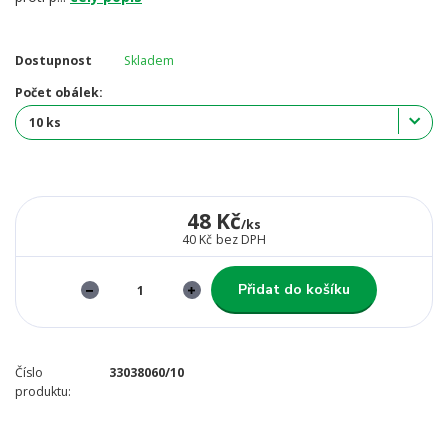
Dostupnost
Skladem
Počet obálek:
48 Kč
/
ks
40 Kč
bez DPH
Přidat do košíku
Číslo
33038060/10
produktu: