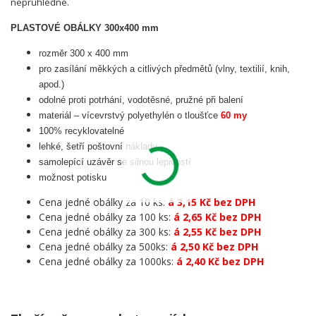
neprůhledné.
PLASTOVÉ OBÁLKY 300x400 mm
rozměr 300 x 400 mm
pro zasílání měkkých a citlivých předmětů (vlny, textilií, knih,
apod.)
odolné proti potrhání, vodotěsné, pružné při balení
materiál – vícevrstvý polyethylén o tloušťce
60 my
100% recyklovatelné
lehké, šetří poštovní náklady
samolepící uzávěr se silnou lepivostí
možnost potisku
Cena jedné obálky za 10 ks:
á 3,15 Kč bez DPH
Cena jedné obálky za 100 ks:
á 2,65 Kč bez DPH
Cena jedné obálky za 300 ks:
á 2,55 Kč bez DPH
Cena jedné obálky za 500ks:
á 2,50 Kč bez DPH
Cena jedné obálky za 1000ks:
á 2,40 Kč bez DPH