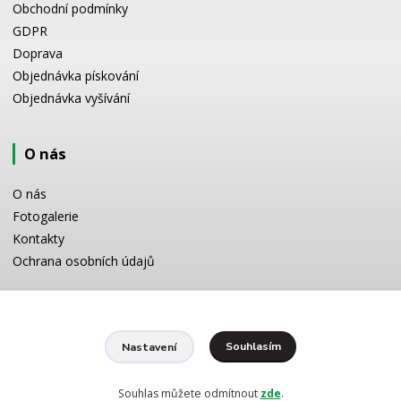
Obchodní podmínky
GDPR
Doprava
Objednávka pískování
Objednávka vyšívání
O nás
O nás
Fotogalerie
Kontakty
Ochrana osobních údajů
Odborné poradenství
Souhlasím
Nastavení
Potřebujete poradit s výběrem? Neváhejte se zeptat:
+420 728 772 566
8 -16 h
Souhlas můžete odmítnout
zde
.