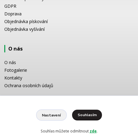
GDPR
Doprava
Objednávka pískování
Objednávka vyšívání
O nás
O nás
Fotogalerie
Kontakty
Ochrana osobních údajů
Odborné poradenství
Souhlasím
Nastavení
Potřebujete poradit s výběrem? Neváhejte se zeptat:
+420 728 772 566
8 -16 h
Souhlas můžete odmítnout
zde
.
info@reklamnipiskovani.cz