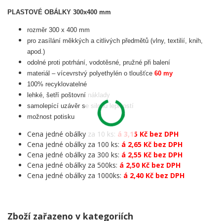
PLASTOVÉ OBÁLKY 300x400 mm
rozměr 300 x 400 mm
pro zasílání měkkých a citlivých předmětů (vlny, textilií, knih,
apod.)
odolné proti potrhání, vodotěsné, pružné při balení
materiál – vícevrstvý polyethylén o tloušťce
60 my
100% recyklovatelné
lehké, šetří poštovní náklady
samolepící uzávěr se silnou lepivostí
možnost potisku
Cena jedné obálky za 10 ks:
á 3,15 Kč bez DPH
Cena jedné obálky za 100 ks:
á 2,65 Kč bez DPH
Cena jedné obálky za 300 ks:
á 2,55 Kč bez DPH
Cena jedné obálky za 500ks:
á 2,50 Kč bez DPH
Cena jedné obálky za 1000ks:
á 2,40 Kč bez DPH
Zboží zařazeno v kategoriích