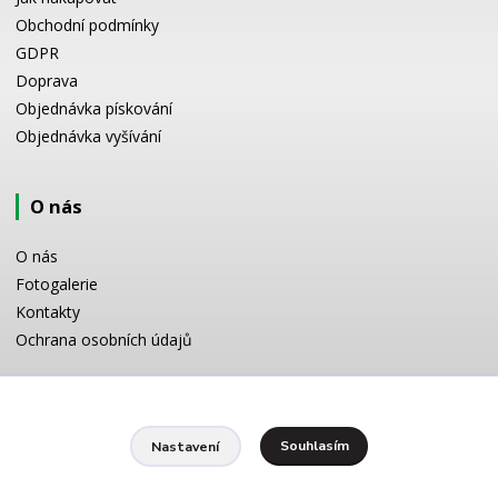
Obchodní podmínky
GDPR
Doprava
Objednávka pískování
Objednávka vyšívání
O nás
O nás
Fotogalerie
Kontakty
Ochrana osobních údajů
Odborné poradenství
Souhlasím
Nastavení
Potřebujete poradit s výběrem? Neváhejte se zeptat:
+420 728 772 566
8 -16 h