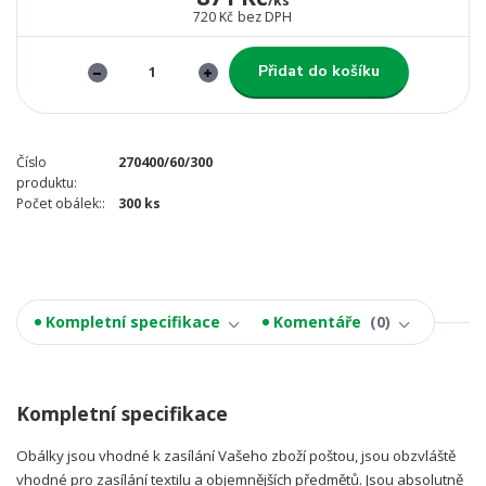
/
ks
720 Kč
bez DPH
Přidat do košíku
Číslo
270400/60/300
produktu:
Počet obálek::
300 ks
Kompletní specifikace
Komentáře
0
Kompletní specifikace
Obálky jsou vhodné k zasílání Vašeho zboží poštou, jsou obzvláště
vhodné pro zasílání textilu a objemnějších předmětů. Jsou absolutně