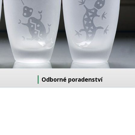
Odborné poradenství
Potřebujete poradit s výběrem?
Neváhejte se zeptat:
+420 728 772 566
8 -16 h
info@reklamnipiskovani.cz