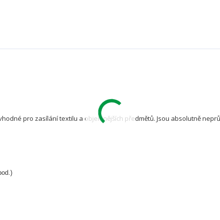
vhodné pro zasílání textilu a objemnějších předmětů. Jsou absolutně nep
pod.)