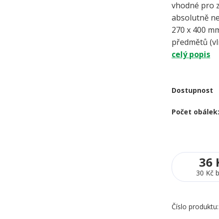
vhodné pro z
absolutně 
270 x 400 mm
předmětů (vln
celý popis
Dostupnost
Počet obálek
36 
30 Kč
Číslo produktu: