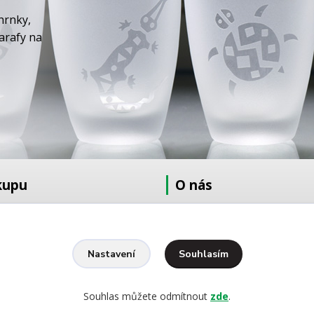
hrnky,
karafy na
kupu
O nás
at
O nás
dmínky
Fotogalerie
Kontakty
Souhlasím
Nastavení
Ochrana osobních údajů
pískování
Souhlas můžete odmítnout
zde
.
yšívání