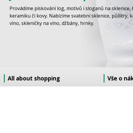
Provádíme pískování log, motivů i sloganů na sklenice, 
keramiku či kovy. Nabízíme svatební sklenice, půllitry, 
víno, skleničky na víno, džbány, hrnky.
All about shopping
Vše o ná
About us
Jak nakupov
How to shop
Obchodní po
Terms and Conditions
GDPR
Delivery
Doprava
Sandblasting order to the EU
Objednávka 
Contact information
Objednávka v