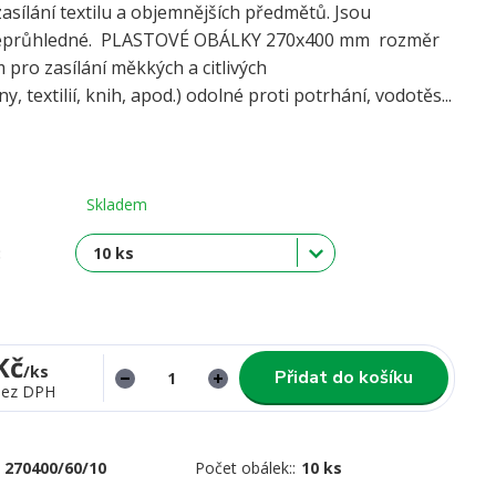
asílání textilu a objemnějších předmětů. Jsou
neprůhledné. PLASTOVÉ OBÁLKY 270x400 mm rozměr
 pro zasílání měkkých a citlivých
y, textilií, knih, apod.) odolné proti potrhání, vodotěs...
Skladem
:
Kč
/
ks
Přidat do košíku
bez DPH
270400/60/10
Počet obálek::
10 ks