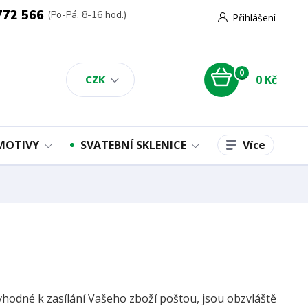
772 566
(Po-Pá, 8-16 hod.)
Přihlášení
0
0 Kč
CZK
Více
 MOTIVY
SVATEBNÍ SKLENICE
vhodné k zasílání Vašeho zboží poštou, jsou obzvláště