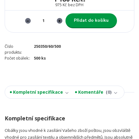
/
ks
975 Kč
bez DPH
Přidat do košíku
Číslo
250350/60/500
produktu:
Počet obálek::
500 ks
Kompletní specifikace
Komentáře
0
Kompletní specifikace
Obálky jsou vhodné k zasílání Vašeho zboží poštou, jsou obzvláště
vhodné pro zasílání textilu a objemnějších předmětů. Jsou absolutně