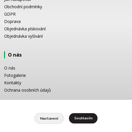
Obchodní podmínky
GDPR
Doprava
Objednávka pískování
Objednávka vyšívání
O nás
O nás
Fotogalerie
Kontakty
Ochrana osobních údajů
Odborné poradenství
Souhlasím
Nastavení
Potřebujete poradit s výběrem? Neváhejte se zeptat:
+420 728 772 566
8 -16 h