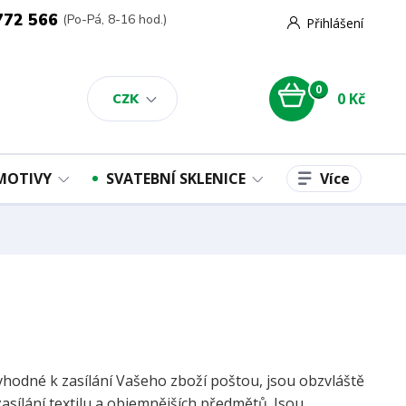
772 566
(Po-Pá, 8-16 hod.)
Přihlášení
0
0 Kč
CZK
Více
 MOTIVY
SVATEBNÍ SKLENICE
vhodné k zasílání Vašeho zboží poštou, jsou obzvláště
asílání textilu a objemnějších předmětů. Jsou