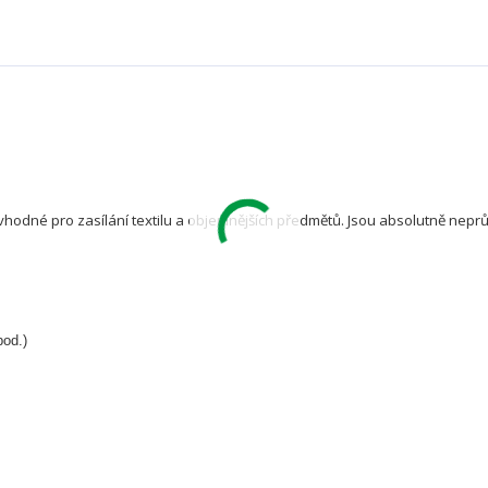
vhodné pro zasílání textilu a objemnějších předmětů. Jsou absolutně nep
pod.)