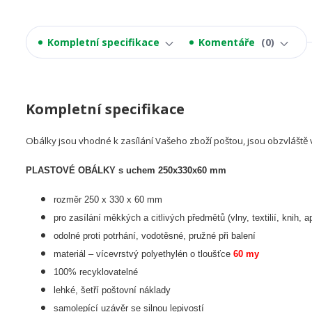
Kompletní specifikace
Komentáře
0
Kompletní specifikace
Obálky jsou vhodné k zasílání Vašeho zboží poštou, jsou obzvláště 
PLASTOVÉ OBÁLKY s uchem 250x330x60 mm
rozměr 250 x 330 x 60 mm
pro zasílání měkkých a citlivých předmětů (vlny, textilií, knih, a
odolné proti potrhání, vodotěsné, pružné při balení
materiál – vícevrstvý polyethylén o tloušťce
60 my
100% recyklovatelné
lehké, šetří poštovní náklady
samolepící uzávěr se silnou lepivostí