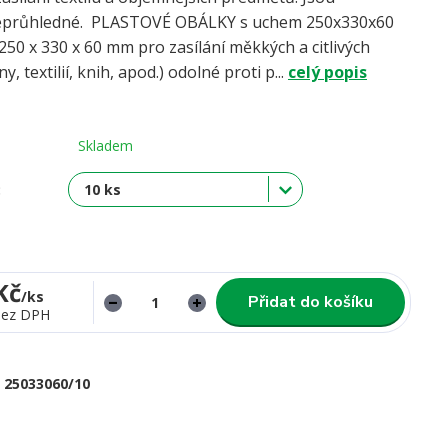
eprůhledné. PLASTOVÉ OBÁLKY s uchem 250x330x60
0 x 330 x 60 mm pro zasílání měkkých a citlivých
, textilií, knih, apod.) odolné proti p...
celý popis
Skladem
:
Kč
/
ks
Přidat do košíku
bez DPH
25033060/10