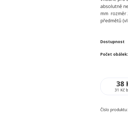
absolutně n
mm rozměr 25
předmětů (vlny
Dostupnost
Počet obálek
38 
31 Kč
Číslo produktu: