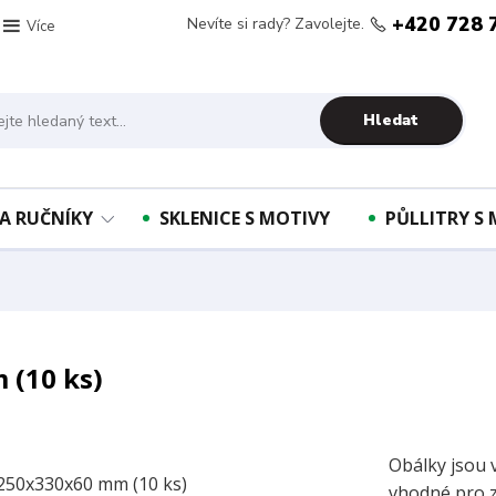
+420 728 
Nevíte si rady? Zavolejte.
Více
Hledat
A RUČNÍKY
SKLENICE S MOTIVY
PŮLLITRY S
(10 ks)
Obálky jsou 
vhodné pro z