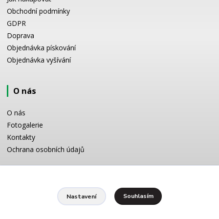
Obchodní podmínky
GDPR
Doprava
Objednávka pískování
Objednávka vyšívání
O nás
O nás
Fotogalerie
Kontakty
Ochrana osobních údajů
Odborné poradenství
Souhlasím
Nastavení
Potřebujete poradit s výběrem? Neváhejte se zeptat:
+420 728 772 566
8 -16 h