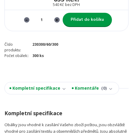
/
ks
540 Kč
bez DPH
Přidat do košíku
Číslo
230300/60/300
produktu:
Počet obálek::
300 ks
Kompletní specifikace
Komentáře
0
Kompletní specifikace
Obálky jsou vhodné k zasílání Vašeho zboží poštou, jsou obzvláště
vhodné pro zasílání textilu a objemnějších předmětů. Jsou absolutně