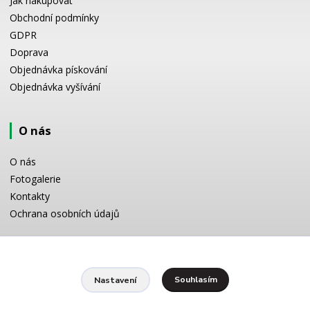
Jak nakupovat
Obchodní podmínky
GDPR
Doprava
Objednávka pískování
Objednávka vyšívání
O nás
O nás
Fotogalerie
Kontakty
Ochrana osobních údajů
Odborné poradenství
Souhlasím
Nastavení
Potřebujete poradit s výběrem? Neváhejte se zeptat:
+420 728 772 566
8 -16 h