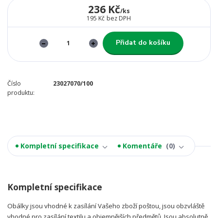
236 Kč
/
ks
195 Kč
bez DPH
Přidat do košíku
Číslo
23027070/100
produktu:
Kompletní specifikace
Komentáře
0
Kompletní specifikace
Obálky jsou vhodné k zasílání Vašeho zboží poštou, jsou obzvláště
vhodné pro zasílání textilu a objemnějších předmětů. Jsou absolutně