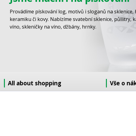
Provádíme pískování log, motivů i sloganů na sklenice, 
keramiku či kovy. Nabízíme svatební sklenice, půllitry, 
víno, skleničky na víno, džbány, hrnky.
All about shopping
Vše o ná
About us
Jak nakupov
How to shop
Obchodní po
Terms and Conditions
GDPR
Delivery
Doprava
Sandblasting order to the EU
Objednávka 
Contact information
Objednávka v