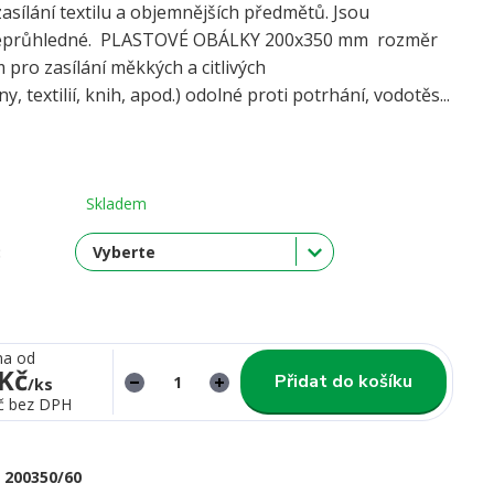
asílání textilu a objemnějších předmětů. Jsou
neprůhledné. PLASTOVÉ OBÁLKY 200x350 mm rozměr
 pro zasílání měkkých a citlivých
y, textilií, knih, apod.) odolné proti potrhání, vodotěs...
Skladem
:
na od
 Kč
Přidat do košíku
/
ks
č
bez DPH
200350/60