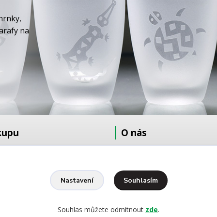
hrnky,
karafy na
kupu
O nás
at
O nás
dmínky
Fotogalerie
Kontakty
Souhlasím
Nastavení
Ochrana osobních údajů
pískování
Souhlas můžete odmítnout
zde
.
yšívání