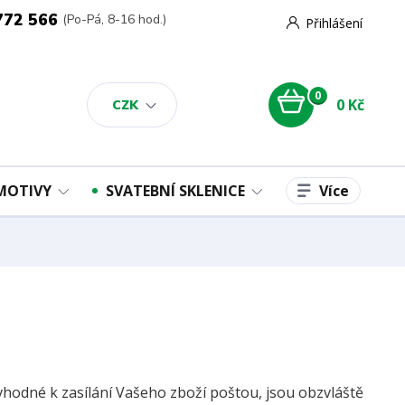
772 566
(Po-Pá, 8-16 hod.)
Přihlášení
0
0 Kč
CZK
Více
 MOTIVY
SVATEBNÍ SKLENICE
vhodné k zasílání Vašeho zboží poštou, jsou obzvláště