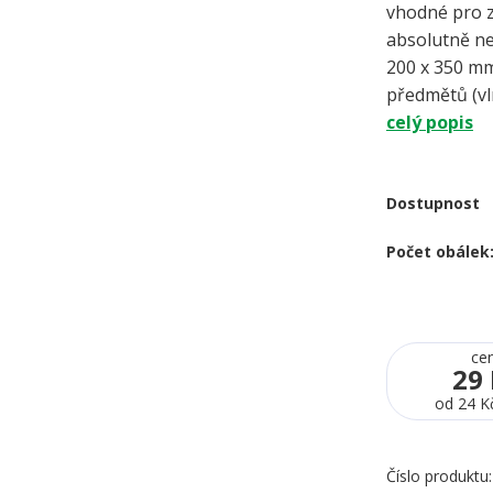
vhodné pro z
absolutně 
200 x 350 mm
předmětů (vln
celý popis
Dostupnost
Počet obálek
ce
29
od
24 K
Číslo produktu: