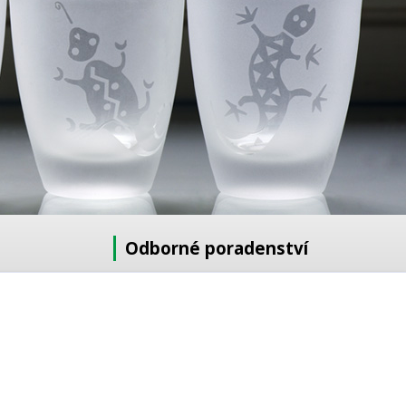
Odborné poradenství
Potřebujete poradit s výběrem?
Neváhejte se zeptat:
+420 728 772 566
8 -16 h
info@reklamnipiskovani.cz