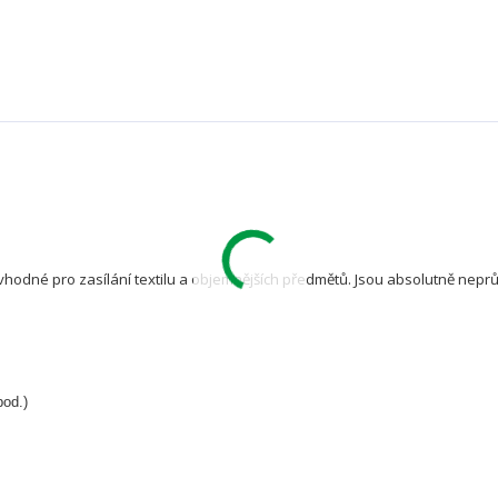
vhodné pro zasílání textilu a objemnějších předmětů. Jsou absolutně nep
pod.)