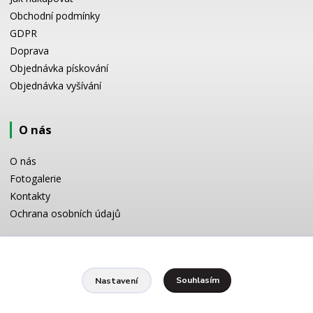
Obchodní podmínky
GDPR
Doprava
Objednávka pískování
Objednávka vyšívání
O nás
O nás
Fotogalerie
Kontakty
Ochrana osobních údajů
Odborné poradenství
Souhlasím
Nastavení
Potřebujete poradit s výběrem? Neváhejte se zeptat:
+420 728 772 566
8 -16 h