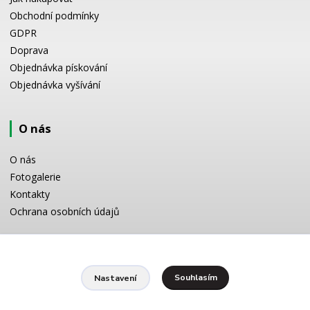
Obchodní podmínky
GDPR
Doprava
Objednávka pískování
Objednávka vyšívání
O nás
O nás
Fotogalerie
Kontakty
Ochrana osobních údajů
Odborné poradenství
Souhlasím
Nastavení
Potřebujete poradit s výběrem? Neváhejte se zeptat:
+420 728 772 566
8 -16 h