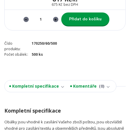
/
ks
675 Kč
bez DPH
Přidat do košíku
Číslo
170250/60/500
produktu:
Počet obálek::
500 ks
Kompletní specifikace
Komentáře
0
Kompletní specifikace
Obálky jsou vhodné k zasílání Vašeho zboží poštou, jsou obzvláště
vhodné pro zasílání textilu a objemnějších předmětů. Jsou absolutně