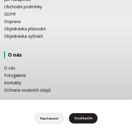
Obchodní podmínky
GDPR
Doprava
Objednávka pískování
Objednávka vyšívání
O nás
O nás
Fotogalerie
Kontakty
Ochrana osobních údajů
Odborné poradenství
Souhlasím
Nastavení
Potřebujete poradit s výběrem? Neváhejte se zeptat:
+420 728 772 566
8 -16 h