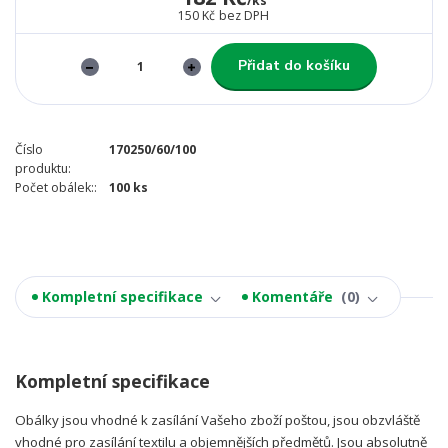
/
ks
150 Kč
bez DPH
Přidat do košíku
Číslo
170250/60/100
produktu:
Počet obálek::
100 ks
Kompletní specifikace
Komentáře
0
Kompletní specifikace
Obálky jsou vhodné k zasílání Vašeho zboží poštou, jsou obzvláště
vhodné pro zasílání textilu a objemnějších předmětů. Jsou absolutně