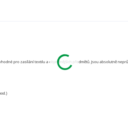
vhodné pro zasílání textilu a objemnějších předmětů. Jsou absolutně nep
pod.)