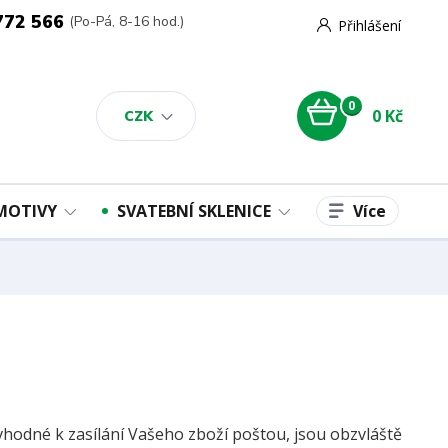
772 566
(Po-Pá, 8-16 hod.)
Přihlášení
0
0 Kč
CZK
Více
 MOTIVY
SVATEBNÍ SKLENICE
vhodné k zasílání Vašeho zboží poštou, jsou obzvláště