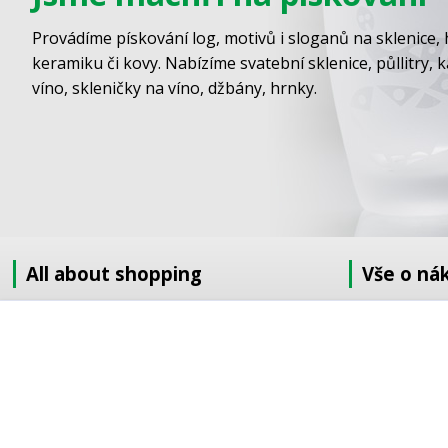
Provádíme pískování log, motivů i sloganů na sklenice, 
keramiku či kovy. Nabízíme svatební sklenice, půllitry, 
víno, skleničky na víno, džbány, hrnky.
All about shopping
Vše o ná
About us
Jak nakupov
How to shop
Obchodní po
Terms and Conditions
GDPR
Delivery
Doprava
Sandblasting order to the EU
Objednávka 
Contact information
Objednávka v