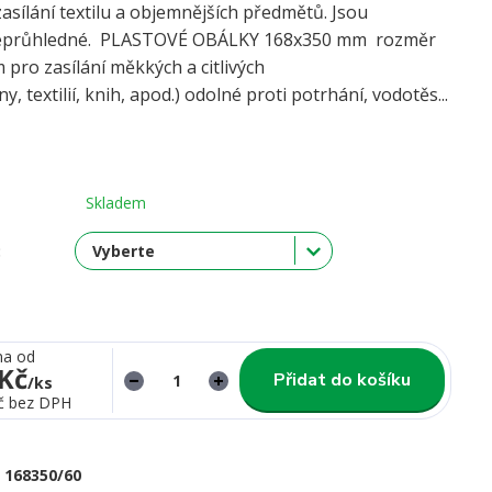
asílání textilu a objemnějších předmětů. Jsou
neprůhledné. PLASTOVÉ OBÁLKY 168x350 mm rozměr
 pro zasílání měkkých a citlivých
y, textilií, knih, apod.) odolné proti potrhání, vodotěs...
Skladem
:
na od
 Kč
Přidat do košíku
/
ks
č
bez DPH
168350/60