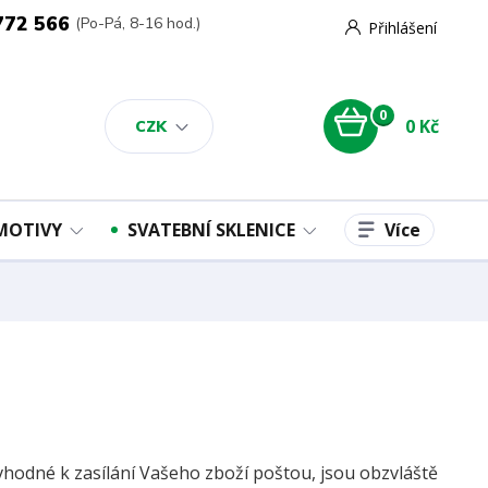
772 566
(Po-Pá, 8-16 hod.)
Přihlášení
0
0 Kč
CZK
Více
 MOTIVY
SVATEBNÍ SKLENICE
vhodné k zasílání Vašeho zboží poštou, jsou obzvláště