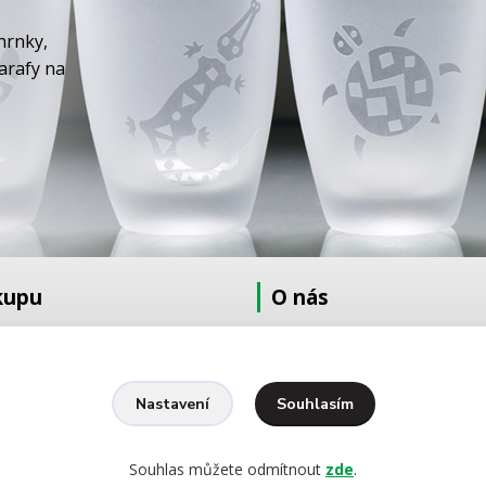
hrnky,
karafy na
kupu
O nás
at
O nás
dmínky
Fotogalerie
Kontakty
Souhlasím
Nastavení
Ochrana osobních údajů
pískování
Souhlas můžete odmítnout
zde
.
yšívání