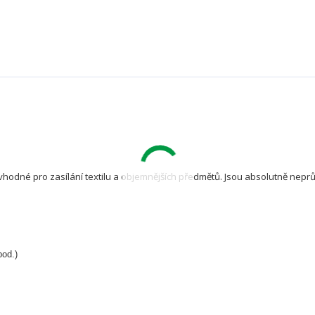
vhodné pro zasílání textilu a objemnějších předmětů. Jsou absolutně nep
pod.)