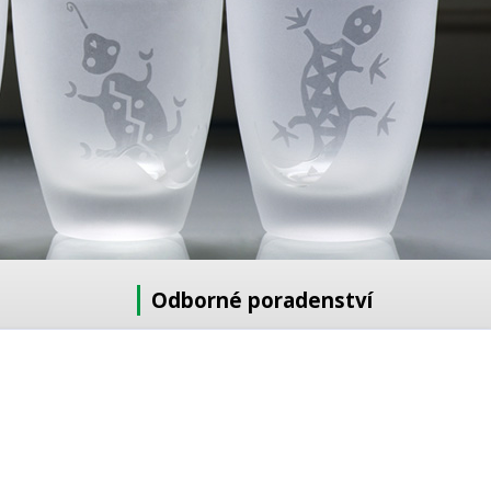
Odborné poradenství
Potřebujete poradit s výběrem?
Neváhejte se zeptat:
+420 728 772 566
8 -16 h
info@reklamnipiskovani.cz