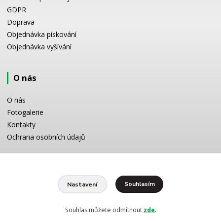
GDPR
Doprava
Objednávka pískování
Objednávka vyšívání
O nás
O nás
Fotogalerie
Kontakty
Ochrana osobních údajů
Odborné poradenství
Souhlasím
Nastavení
Potřebujete poradit s výběrem? Neváhejte se zeptat:
+420 728 772 566
8 -16 h
Souhlas můžete odmítnout
zde
.
info@reklamnipiskovani.cz