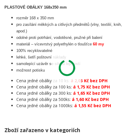
PLASTOVÉ OBÁLKY 168x350 mm
rozměr 168 x 350 mm
pro zasílání měkkých a citlivých předmětů (vlny, textilií, knih,
apod.)
odolné proti potrhání, vodotěsné, pružné při balení
materiál – vícevrstvý polyethylén o tloušťce
60 my
100% recyklovatelné
lehké, šetří poštovní náklady
samolepící uzávěr se silnou lepivostí
možnost potisku
Cena jedné obálky za 10 ks:
á 2,05 Kč bez DPH
Cena jedné obálky za 100 ks:
á 1,75 Kč bez DPH
Cena jedné obálky za 300 ks:
á 1,65 Kč bez DPH
Cena jedné obálky za 500ks:
á 1,60 Kč bez DPH
Cena jedné obálky za 1000ks:
á 1,55 Kč bez DPH
Zboží zařazeno v kategoriích