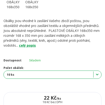
Obálky jsou vhodné k zasílání Vašeho zboží poštou, jsou
obzvláště vhodné pro zasílání textilu a objemnějších předmětů.
Jsou absolutně neprůhledné. PLASTOVÉ OBÁLKY 168x350 mm
rozměr 168 x 350 mm pro zasílání měkkých a citlivých
předmětů (vlny, textilií, knih, apod.) odolné proti potrhání,
vodotěs...
celý popis
Dostupnost
Skladem
Počet obálek:
22 Kč
/
ks
18 Kč
bez DPH