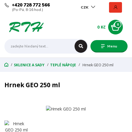
+420 728 772 566
CZK
(Po-Pá, 8-16 hod.)
0
0 Kč
Menu
SKLENICE A SADY
TEPLÉ NÁPOJE
Hrnek GEO 250 ml
Hrnek GEO 250 ml