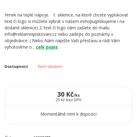
Hrnek na teplé nápoje. 1. sklenice, na které chcete vypískovat
text či logo si můžete vybrat v našem eshopu(pískujeme i na
dodané sklenice) 2. text či logo nám zašlete do mailu
info@reklamnipiskovani.cz nebo zadejte do poznámy v
objednávce. ( Nebo Nám napište Vaši přestavu a rádi Vám
vyhotovíme o...
celý popis
Dostupnost
Není skladem
30 Kč
/
ks
25 Kč
bez DPH
Momentálně není k dispozici