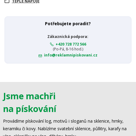
TEPLÉ NÁPOJE
Potřebujete poradit?
Zákaznická podpora:
+420 728 772 566
(Po-Pá, 8-16 hod.)
info@reklamnipiskovani.cz
Jsme machři
na pískování
Provádíme pískování log, motivů i sloganů na sklenice, hrnky,
keramiku či kovy. Nabízíme svatební sklenice, půllitry, karafy na