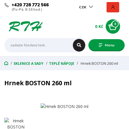
+420 728 772 566
CZK
(Po-Pá, 8-16 hod.)
0
0 Kč
Menu
SKLENICE A SADY
TEPLÉ NÁPOJE
Hrnek BOSTON 260 ml
Hrnek BOSTON 260 ml