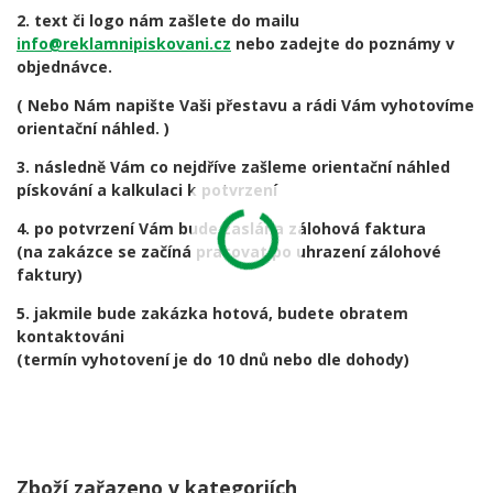
2. text či logo nám zašlete do mailu
info@reklamnipiskovani.cz
nebo zadejte do poznámy v
objednávce.
( Nebo Nám napište Vaši přestavu a rádi Vám vyhotovíme
orientační náhled. )
3. následně Vám co nejdříve zašleme orientační náhled
pískování a kalkulaci k potvrzení
4. po potvrzení Vám bude zaslána zálohová faktura
(na zakázce se začíná pracovat po uhrazení zálohové
faktury)
5. jakmile bude zakázka hotová, budete obratem
kontaktováni
(termín vyhotovení je do 10 dnů nebo dle dohody)
Zboží zařazeno v kategoriích