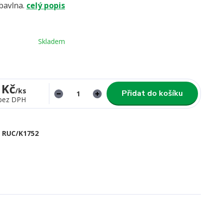
bavlna.
celý popis
Skladem
 Kč
/
ks
Přidat do košíku
bez DPH
RUC/K1752