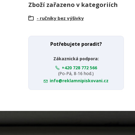
Zboží zařazeno v kategoriích
- ručníky bez výšivky
Potřebujete poradit?
Zákaznická podpora:
+420 728 772 566
(Po-Pá, 8-16 hod.)
info@reklamnipiskovani.cz