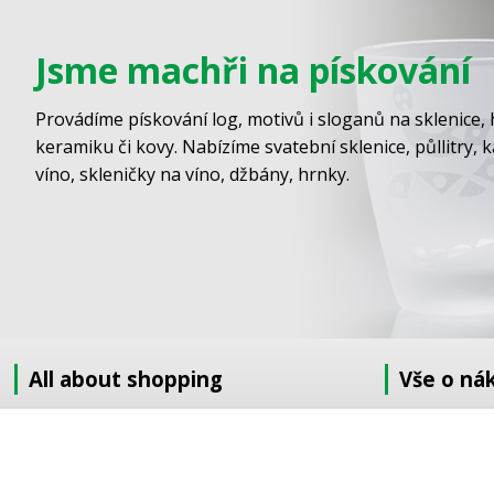
Jsme machři na pískování
Provádíme pískování log, motivů i sloganů na sklenice, 
keramiku či kovy. Nabízíme svatební sklenice, půllitry, 
víno, skleničky na víno, džbány, hrnky.
All about shopping
Vše o ná
About us
Jak nakupov
How to shop
Obchodní po
Terms and Conditions
GDPR