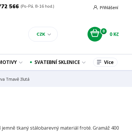
772 566
(Po-Pá, 8-16 hod.)
Přihlášení
0
0 Kč
CZK
Více
 MOTIVY
SVATEBNÍ SKLENICE
rva Tmavě žlutá
ní jemně tkaný stálobarevný materiál froté. Gramáž 400