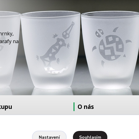
hrnky,
karafy na
kupu
O nás
at
O nás
dmínky
Fotogalerie
Kontakty
Souhlasím
Nastavení