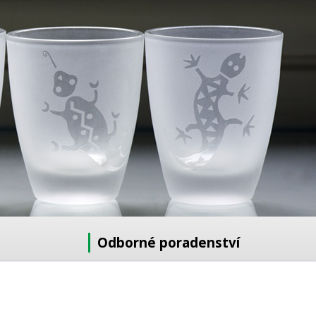
Odborné poradenství
Potřebujete poradit s výběrem?
Neváhejte se zeptat: