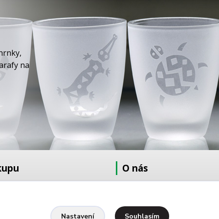
hrnky,
karafy na
kupu
O nás
at
O nás
dmínky
Fotogalerie
Kontakty
Souhlasím
Nastavení