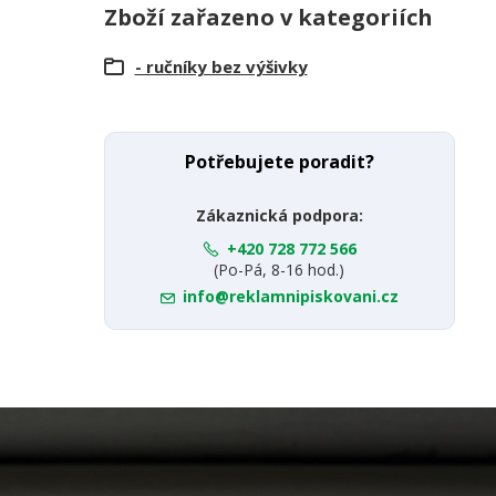
Zboží zařazeno v kategoriích
- ručníky bez výšivky
Potřebujete poradit?
Zákaznická podpora:
+420 728 772 566
(Po-Pá, 8-16 hod.)
info@reklamnipiskovani.cz