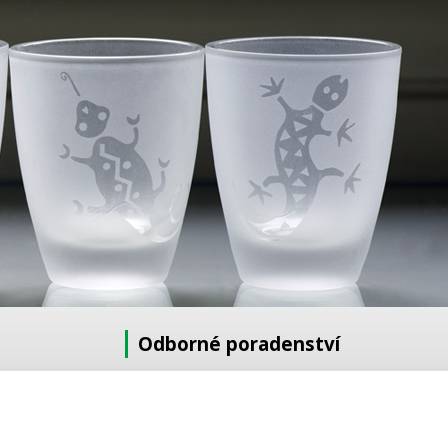
Odborné poradenství
Potřebujete poradit s výběrem?
Neváhejte se zeptat: