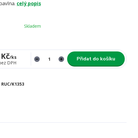
bavlna.
celý popis
Skladem
 Kč
/
ks
Přidat do košíku
bez DPH
RUC/K1353