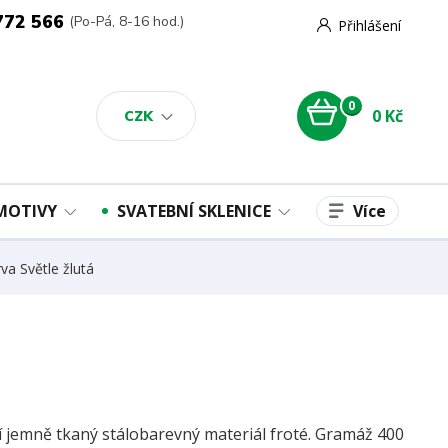
772 566
(Po-Pá, 8-16 hod.)
Přihlášení
0
0 Kč
CZK
Více
 MOTIVY
SVATEBNÍ SKLENICE
va Světle žlutá
ní jemně tkaný stálobarevný materiál froté. Gramáž 400