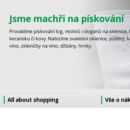
Jsme machři na pískování
Provádíme pískování log, motivů i sloganů na sklenice, 
keramiku či kovy. Nabízíme svatební sklenice, půllitry, 
víno, skleničky na víno, džbány, hrnky.
All about shopping
Vše o ná
About us
Jak nakupov
How to shop
Obchodní po
Terms and Conditions
GDPR